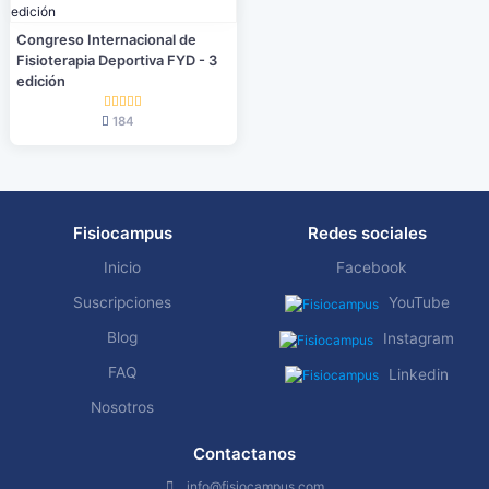
Congreso Internacional de
Fisioterapia Deportiva FYD - 3
edición
184
Fisiocampus
Redes sociales
Inicio
Facebook
Suscripciones
YouTube
Blog
Instagram
FAQ
Linkedin
Nosotros
Contactanos
info@fisiocampus.com