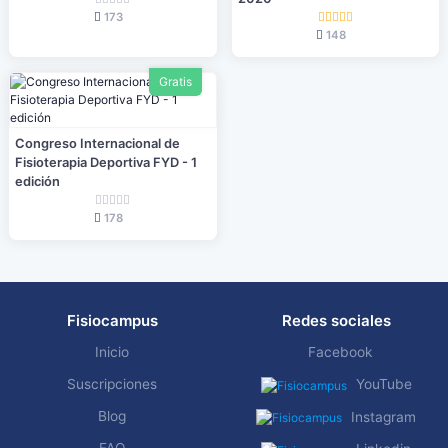
173
148
Gratis
Congreso Internacional de
Fisioterapia Deportiva FYD - 1
edición
178
Fisiocampus
Redes sociales
Inicio
Facebook
Suscripciones
YouTube
Blog
Instagram