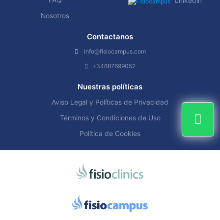
FAQ
Linkedin
Nosotros
Contactanos
info@fisiocampus.com
+34687699052
Nuestras políticas
Aviso Legal y Políticas de Privacidad
Términos y Condiciones de Uso
Política de Cookies