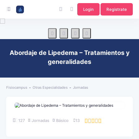
Login
Registrate
Abordaje de Lipedema – Tratamientos y
generalidades
Fisiocampus
Otras Especialidades
Jornadas
127
Jornadas
Básico
13