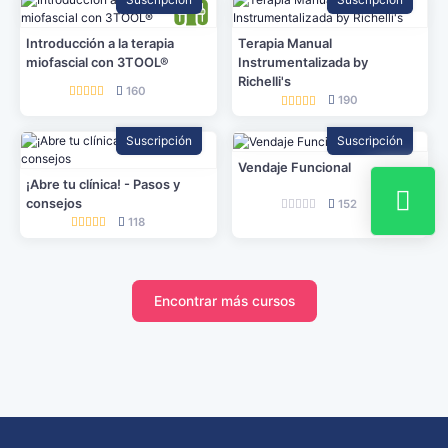
Introducción a la terapia
Terapia Manual
miofascial con 3TOOL®
Instrumentalizada by
Richelli's
160
190
Suscripción
Suscripción
Vendaje Funcional
¡Abre tu clínica! - Pasos y
consejos
152
118
Encontrar más cursos