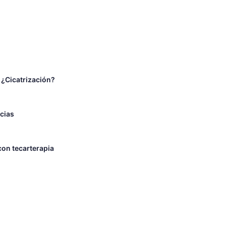
 ¿Cicatrización?
ncias
con tecarterapia