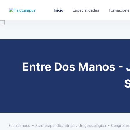
Inicio
Especialidades
Formacione
Entre Dos Manos - J
S
Fisiocampus
Fisioterapia Obstétrica y Uroginecológica
Congresos