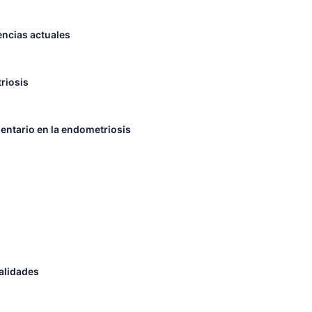
encias actuales
triosis
entario en la endometriosis
ealidades