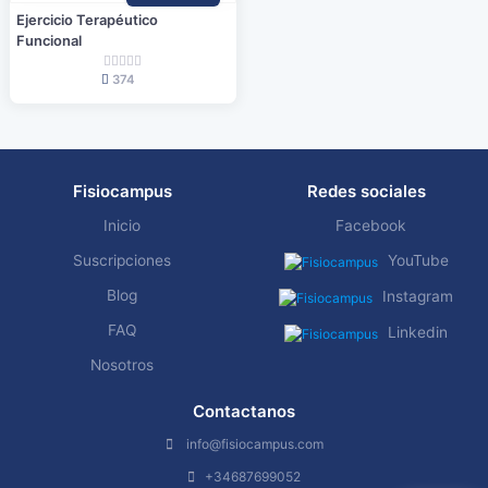
Ejercicio Terapéutico
Funcional
374
Fisiocampus
Redes sociales
Inicio
Facebook
Suscripciones
YouTube
Blog
Instagram
FAQ
Linkedin
Nosotros
Contactanos
info@fisiocampus.com
+34687699052