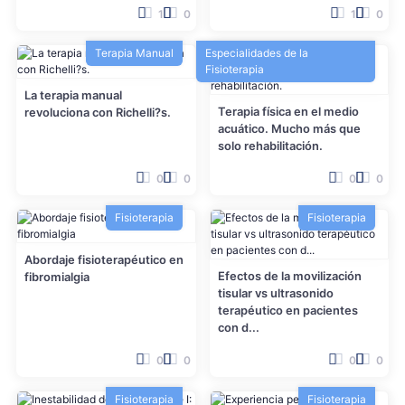
1
0
1
0
Terapia Manual
Especialidades de la
Fisioterapia
La terapia manual
Terapia física en el medio
revoluciona con Richelli?s.
acuático. Mucho más que
solo rehabilitación.
0
0
0
0
Fisioterapia
Fisioterapia
Abordaje fisioterapéutico en
Efectos de la movilización
fibromialgia
tisular vs ultrasonido
terapéutico en pacientes
con d...
0
0
0
0
Fisioterapia
Fisioterapia