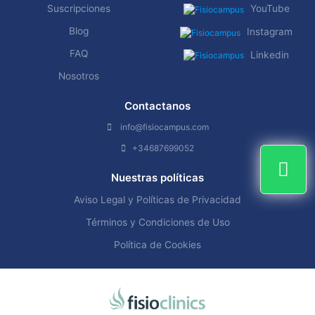
Suscripciones
YouTube
Blog
Instagram
FAQ
Linkedin
Nosotros
Contactanos
info@fisiocampus.com
+34687699052
Nuestras políticas
Aviso Legal y Políticas de Privacidad
Términos y Condiciones de Uso
Política de Cookies