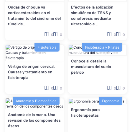
Ondas de choque vs
Efectos de la aplicación
corticoesteroides en el
simultánea de TENS y
tratamiento del síndrome del
sonoforesis mediante
túnel de...
ultrasonido e...
0
0
0
0
Fisioterapia
Fisioterapia y Pilates
Conoce al detalle la
Vértigo de origen cervical.
musculatura del suelo
Causas y tratamiento en
pélvico
fisioterapia
0
0
0
0
Anatomía y Biomecánica
Ergonomía
Ergonomía para
Anatomía de la mano. Una
fisioterapeutas
revisión de los componentes
óseos