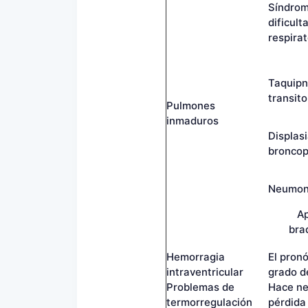
Síndrom
dificult
respira
Taquip
transito
Pulmones
inmaduros
Displas
bronco
Neumon
A
bra
Hemorragia
El pron
intraventricular
grado d
Problemas de
Hace ne
termorregulación
pérdida 