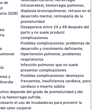
neumopericarditis, hemorragia
e de
intracerebral, hemorragia pulmonar,
ad
displasia broncopulmonar, retraso en el
toria (SDR)
desarrollo mental, retinopatía de la
prematuridad
Desaparece entre 24 y 48 después del
nea
parto y no suele producir
ria
complicaciones
Posibles complicaciones: problemas de
ia
desarrollo y crecimiento deficiente,
pulmonar
hipertensión pulmonar, problemas
respiratorios
Infección pulmonar que no suele
ía
presentar complicaciones
Posibles complicaciones: desmayos
pnea y
frecuentes, insuficiencia cardiaca, paro
dicardia
cardiaco o muerte súbita
óstico depende del grado de prematuridad y del
e la hemorragia sufrida.
cesario el uso de incubadoras para prevenir la
del calor corporal