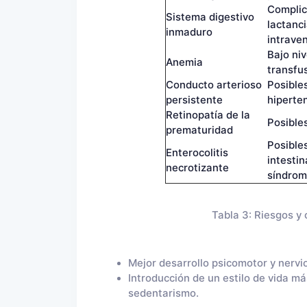
Complic
Sistema digestivo
lactanci
inmaduro
intrave
Bajo niv
Anemia
transfu
Conducto arterioso
Posibles
persistente
hiperten
Retinopatía de la
Posible
prematuridad
Posibles
Enterocolitis
intestin
necrotizante
síndrome
Tabla 3: Riesgos y
Mejor desarrollo psicomotor y nervi
Introducción de un estilo de vida má
sedentarismo.