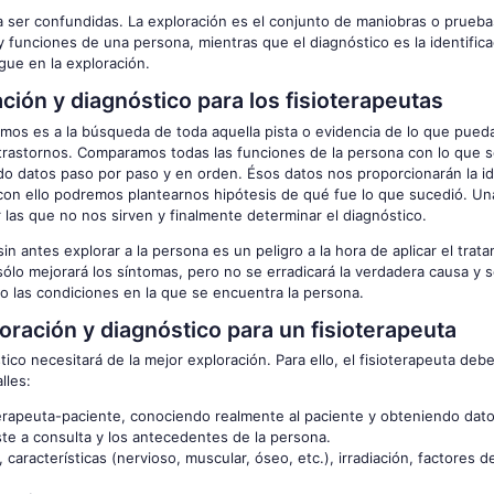
a ser confundidas. La exploración es el conjunto de maniobras o prueb
 y funciones de una persona, mientras que el diagnóstico es la identific
gue en la exploración.
ción y diagnóstico para los fisioterapeutas
imos es a la búsqueda de toda aquella pista o evidencia de lo que pued
trastornos. Comparamos todas las funciones de la persona con lo que s
do datos paso por paso y en orden. Ésos datos nos proporcionarán la id
 con ello podremos plantearnos hipótesis de qué fue lo que sucedió. Un
las que no nos sirven y finalmente determinar el diagnóstico.
n antes explorar a la persona es un peligro a la hora de aplicar el trat
ólo mejorará los síntomas, pero no se erradicará la verdadera causa y s
zo las condiciones en la que se encuentra la persona.
ación y diagnóstico para un fisioterapeuta
ico necesitará de la mejor exploración. Para ello, el fisioterapeuta deb
lles:
terapeuta-paciente, conociendo realmente al paciente y obteniendo dato
ste a consulta y los antecedentes de la persona.
d, características (nervioso, muscular, óseo, etc.), irradiación, factores 