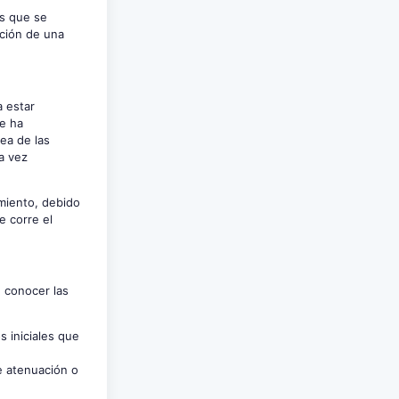
as que se
ación de una
a estar
e ha
ea de las
a vez
amiento, debido
e corre el
e conocer las
s iniciales que
de atenuación o