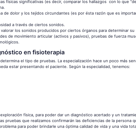
cas físicas significativas (es decir, comparar los hallazgos con lo que “d
ha.
na de dolor y los tejidos circundantes (es por ésta razón que es import
sidad a través de ciertos sonidos.
valorar los sonidos producidos por ciertos órganos para determinar su
des de movimiento articular (activos y pasivos), pruebas de fuerza musc
nológicos.
nóstico en fisioterapia
e determina el tipo de pruebas. La especialización hace un poco más senc
pueda estar presentando el paciente. Según la especialidad, tenemos:
exploración física, para poder dar un diagnóstico acertado y un tratami
tas pruebas que realizamos confirmarán las deficiencias de la persona 
 problema para poder brindarle una óptima calidad de vida y una vida to