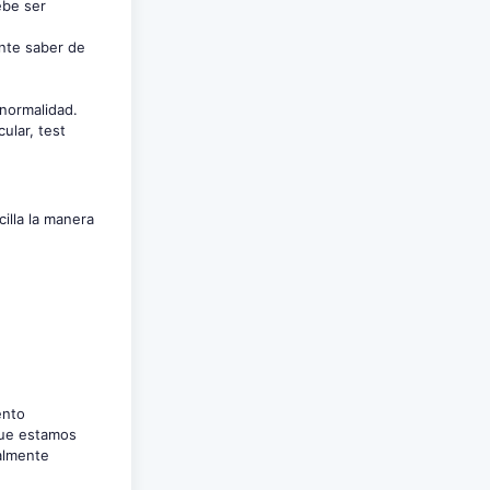
ebe ser
ante saber de
 normalidad.
ular, test
illa la manera
ento
que estamos
talmente