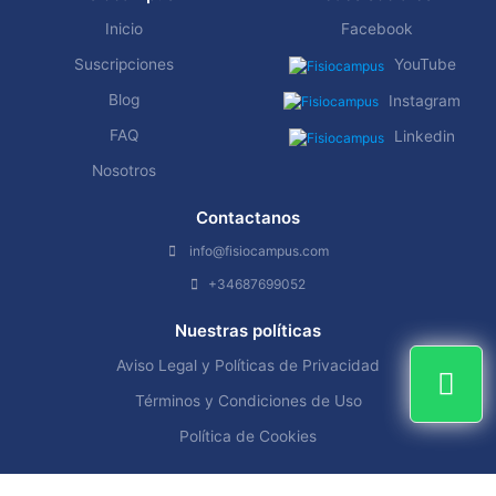
Inicio
Facebook
Suscripciones
YouTube
Blog
Instagram
FAQ
Linkedin
Nosotros
Contactanos
info@fisiocampus.com
+34687699052
Nuestras políticas
Aviso Legal y Políticas de Privacidad
Términos y Condiciones de Uso
Política de Cookies