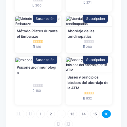
371
300
Suscripción
Suscripción
Método Pilates durante
Abordaje de las
el Embarazo
tendinopatías
189
280
Suscripción
Suscripción
Psiconeuroinmunologí
a
Bases y principios
básicos del abordaje de
la ATM
180
632
1
2
...
13
14
15
16