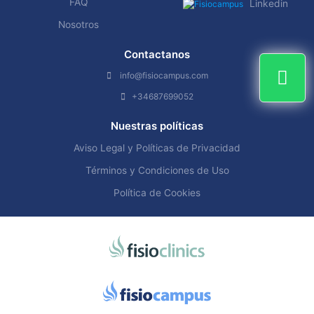
FAQ
Linkedin
Nosotros
Contactanos
info@fisiocampus.com
+34687699052
Nuestras políticas
Aviso Legal y Políticas de Privacidad
Términos y Condiciones de Uso
Política de Cookies