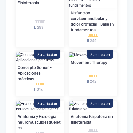
Fisioterapia
Disfunción
cervicomandibular y
dolor orofacial – Bases y
299
fundamentos
249
Suscripción
Suscripción
Movement Therapy
Concepto Sohier –
Aplicaciones
prácticas
242
314
Suscripción
Suscripción
Anatomía y Fisiología
Anatomía Palpatoria en
neuromusculoesqueléti
fisioterapia
ca