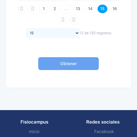
1
2
...
13
14
15
16
12 de 192 registros
Obtener
Fisiocampus
Redes sociales
Inicio
Facebook