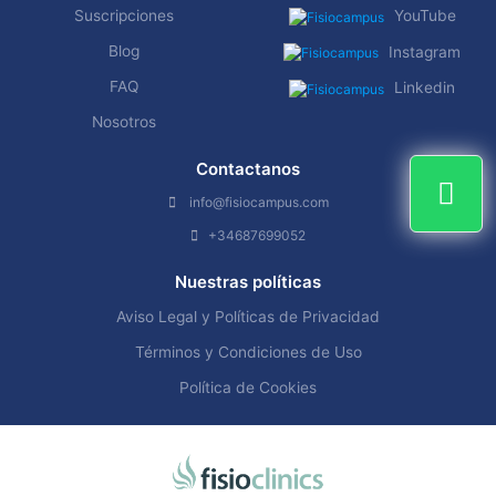
Suscripciones
YouTube
Blog
Instagram
FAQ
Linkedin
Nosotros
Contactanos
info@fisiocampus.com
+34687699052
Nuestras políticas
Aviso Legal y Políticas de Privacidad
Términos y Condiciones de Uso
Política de Cookies