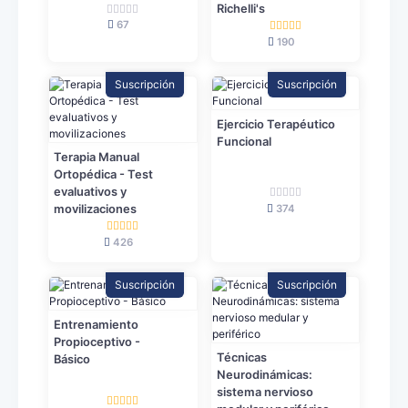
Richelli's
67
190
Suscripción
Suscripción
Ejercicio Terapéutico
Funcional
Terapia Manual
Ortopédica - Test
evaluativos y
374
movilizaciones
426
Suscripción
Suscripción
Entrenamiento
Propioceptivo -
Técnicas
Básico
Neurodinámicas:
sistema nervioso