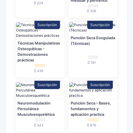
medular y periférico
224
336
Suscripción
Suscripción
Punción Seca Ecoguiada
Técnicas Manipulativas
(Técnicas)
Osteopáticas -
Demostraciones
prácticas
191
419
Suscripción
Suscripción
Neuromodulación
Punción Seca – Bases,
Percutánea
fundamentos y
Musculoesquelética
aplicación practica
343
676