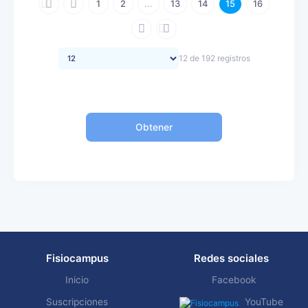
1
2
...
13
14
15
16
12 de 192 registros
Obtener
Fisiocampus
Redes sociales
Inicio
Facebook
Suscripciones
YouTube