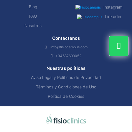
Blog
Instagram
FAQ
Linkedin
Nosotros
Contactanos
info@fisiocampus.com
+34687699052
Nuestras políticas
Aviso Legal y Políticas de Privacidad
Términos y Condiciones de Uso
Política de Cookies