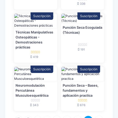
336
Suscripción
Suscripción
Punción Seca Ecoguiada
Técnicas Manipulativas
(Técnicas)
Osteopáticas -
Demostraciones
prácticas
191
419
Suscripción
Suscripción
Neuromodulación
Punción Seca – Bases,
Percutánea
fundamentos y
Musculoesquelética
aplicación practica
343
676