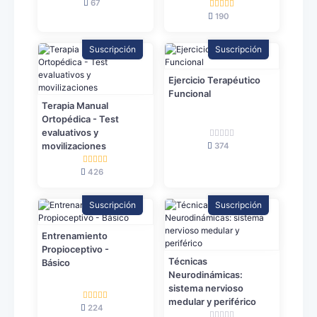
67
190
Suscripción
Suscripción
Ejercicio Terapéutico
Funcional
Terapia Manual
Ortopédica - Test
evaluativos y
374
movilizaciones
426
Suscripción
Suscripción
Entrenamiento
Propioceptivo -
Técnicas
Básico
Neurodinámicas:
sistema nervioso
medular y periférico
224