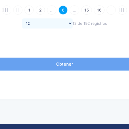
1
2
...
6
...
15
16
12 de 192 registros
Obtener