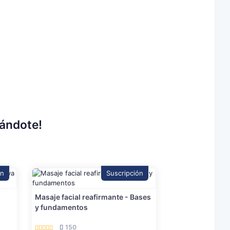
rándote!
ón
Suscripción
Masaje facial reafirmante - Bases
y fundamentos
150