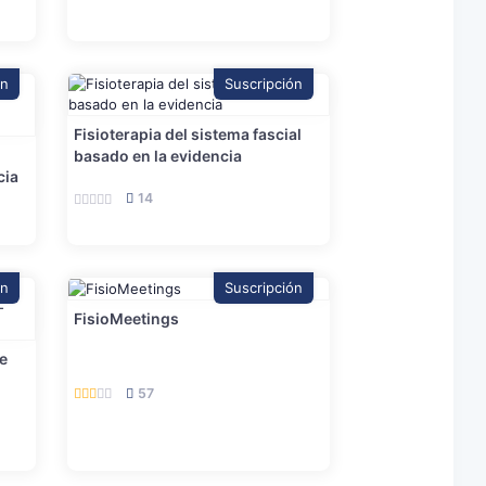
ón
Suscripción
Fisioterapia del sistema fascial
basado en la evidencia
cia
14
ón
Suscripción
FisioMeetings
e
57