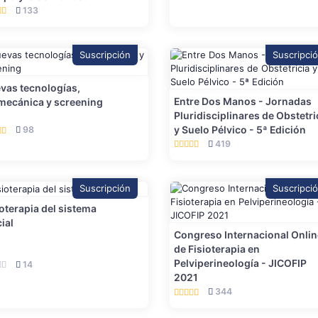
133
Suscripción
Suscripci
vas tecnologías,
Entre Dos Manos - Jornadas
mecánica y screening
Pluridisciplinares de Obstetri
y Suelo Pélvico - 5ª Edición
98
419
Suscripción
Suscripci
ioterapia del sistema
ial
Congreso Internacional Onlin
de Fisioterapia en
Pelviperineología - JICOFIP
14
2021
344