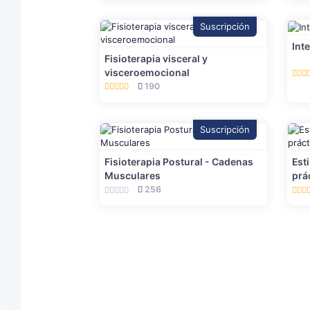
Suscripción
Int
Fisioterapia visceral y
visceroemocional
190
Suscripción
Fisioterapia Postural - Cadenas
Est
Musculares
prá
256