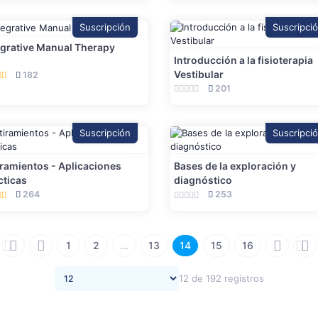
Suscripción
Suscripci
egrative Manual Therapy
Introducción a la fisioterapia
Vestibular
182
201
Suscripción
Suscripci
iramientos - Aplicaciones
Bases de la exploración y
cticas
diagnóstico
264
253
1
2
...
13
14
15
16
12 de 192 registros