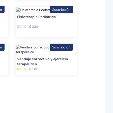
ón
Suscripción
Fisioterapia Pediátrica
220
ón
Suscripción
Vendaje correctivo y ejercicio
terapéutico
113