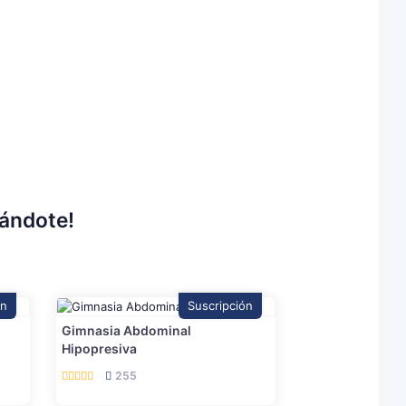
rándote!
ón
Suscripción
Gimnasia Abdominal
Hipopresiva
255