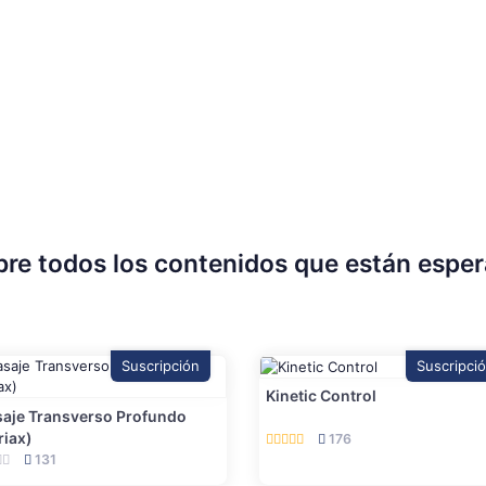
re todos los contenidos que están espe
Suscripción
Suscripci
Kinetic Control
aje Transverso Profundo
riax)
176
131