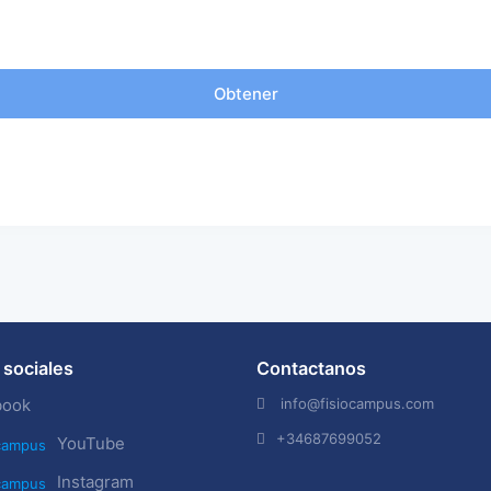
Obtener
sociales
Contactanos
info@fisiocampus.com
book
+34687699052
YouTube
Instagram