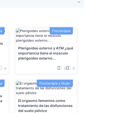
ca
Fisioterapia
es
Pterigoideo externo y ATM ¿qué
importancia tiene el músculo
pterigoideo externo...
0
0
0
ca
Fisioterapia y Mujer
su
El orgasmo femenino como
ia
tratamiento de las disfunciones
del suelo pélvico