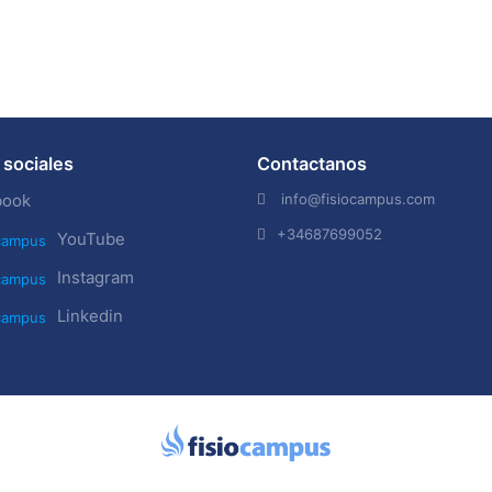
sociales
Contactanos
info@fisiocampus.com
book
+34687699052
YouTube
Instagram
Linkedin