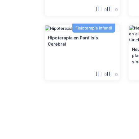
0
0
Fisioterapia Infantil
Hipoterapia en Parálisis
Cerebral
Neu
pla
sín
0
0