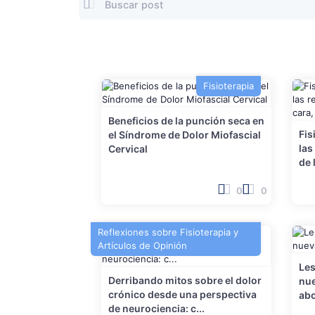
Fisioterapia
Beneficios de la punción seca en
Fis
el Síndrome de Dolor Miofascial
las
Cervical
de 
0
0
Reflexiones sobre Fisioterapia y
Artículos de Opinión
Les
Derribando mitos sobre el dolor
nue
crónico desde una perspectiva
ab
de neurociencia: c...