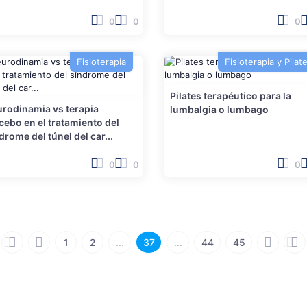
0
0
0
Fisioterapia
Fisioterapia y Pilat
Pilates terapéutico para la
rodinamia vs terapia
lumbalgia o lumbago
cebo en el tratamiento del
drome del túnel del car...
0
0
0
1
2
...
37
...
44
45