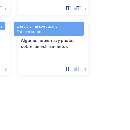
0
0
0
es
Ejercicio Terapéutico y
Estiramientos
Algunas nociones y pautas
sobre los estiramientos
0
0
0