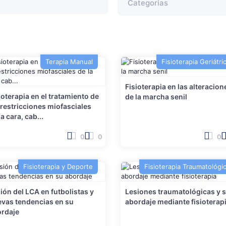
Terapia Manual
Fisioterapia Geriátri
Fisioterapia en las alteracion
ioterapia en el tratamiento de
de la marcha senil
 restricciones miofasciales
la cara, cab...
0
0
0
Fisioterapia y Deporte
Fisioterapia Traumatológi
ión del LCA en futbolistas y
Lesiones traumatológicas y 
vas tendencias en su
abordaje mediante fisioterap
ordaje